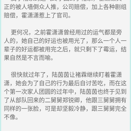
正的被人墙倒众人推，公司赔偿，加上各种剧组
赔偿，霍潇潇惹上了官司。
更何况，之前霍潇潇曾经用过的运气都是旁
人的，她自己的好运也被用光了，那么一个人一
辈子的好运都被用完之后，就只剩下了霉运，结
果自然是不言而喻。
很快就过年了，陆茵茵让褚霖继续盯着霍潇
潇，她会为了自己的行为最后自讨苦吃，而在这
个第一次家人团圆的过年中，陆茵茵也终于见到
了从部队回来的二舅舅郑锐卿，他跟三舅舅拥有
同样的一张脸，可是却坚毅冷静，跟三舅舅完全
不像。