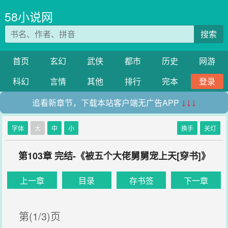
58小说网
搜索
首页
玄幻
武侠
都市
历史
网游
科幻
言情
其他
排行
完本
登录
追看新章节，下载本站客户端无广告APP
↓↓↓
字体
大
中
小
换手
关灯
第103章 完结-《被五个大佬舅舅宠上天[穿书]》
上一章
目录
存书签
下一章
第(1/3)页