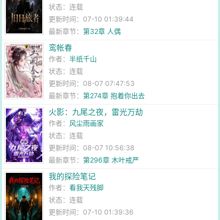
状态：连载
更新时间：07-10 01:39:44
最新章节：
第32章 人偶
鸾帐春
作者：
半纸千山
状态：连载
更新时间：08-07 07:47:53
最新章节：
第274章 抱着你出去
火影：九尾之夜，雷光万劫
作者：
风尘雨画家
状态：连载
更新时间：08-07 10:56:38
最新章节：
第296章 木叶戒严
我的探险笔记
作者：
看我天残脚
状态：连载
更新时间：07-10 01:39:36