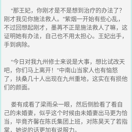
“那王妃，你刚才是不是想到治疗的办法了？
刚才我见你施法救人。”紫烟一开始有些心乱，
不过回想起刚才，墨苒不正是施法救人了嘛，这
证明她有办法，自己也不用太担心。王妃出手，
手到病除。
“今日对我九州修士来说是大事，想比试改天
吧，你们马上离开！”中南山当家人也有恼怒
了，扶桑几十人出现在九州重地，这实在有损他
们的颜面。
娄有成看了梁雨朵一眼，然后侧脸看了看自
己的未婚妻，似乎这个时候由未婚妻出马更为恰
当，毕竟齐馨在陈氏集团上班，对陈昊天了若指
掌，她说的话更加有说服力。