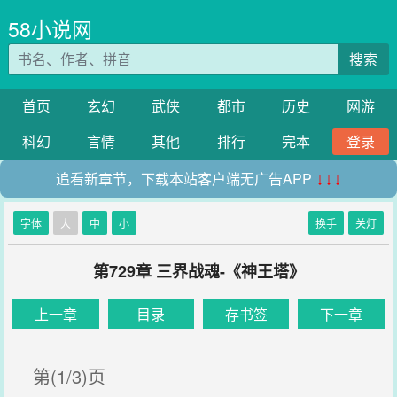
58小说网
搜索
首页
玄幻
武侠
都市
历史
网游
科幻
言情
其他
排行
完本
登录
追看新章节，下载本站客户端无广告APP
↓↓↓
字体
大
中
小
换手
关灯
第729章 三界战魂-《神王塔》
上一章
目录
存书签
下一章
第(1/3)页