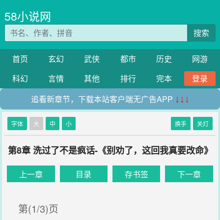
58小说网
搜索
首页
玄幻
武侠
都市
历史
网游
科幻
言情
其他
排行
完本
登录
追看新章节，下载本站客户端无广告APP
↓↓↓
字体
大
中
小
换手
关灯
第8章 洗过了不是疯话-《别劝了，这回我真要改命》
上一章
目录
存书签
下一章
第(1/3)页