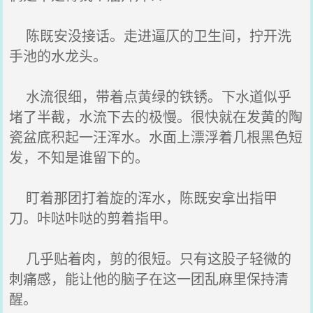
陈既安没接话。走进逼仄的卫生间，拧开洗
手池的水龙头。
水流很细，带着点黄绿的铁锈。下水道似乎
堵了半截，水流下去的极慢。很快就在发黄的陶
瓷盆底积起一汪浑水。水面上漂浮着几根黑色短
发，不知是谁留下的。
盯着那团打着旋的浑水，陈既安拿出指甲
刀。咔哒咔哒的剪着指甲。
几乎贴着肉，剪的很短。只有这股子轻微的
刺痛感，能让他的脑子在这一团乱麻里保持清
醒。