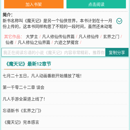
加入书架
点击阅读
简介：
新书名称叫《魔天记》是另一个仙侠世界，本书计划在十一月
份上传的，这本书同样构思了不短的一段时间，虽然还未动笔
开始写，但我相信也是十分精彩的一本小说，希望大家到时能够同样
其它作品：
大梦主
/
凡人修仙传仙界篇
/
凡人修仙传
/
玄界之门
/
喜欢。我也会在一个多月的休息时间内，多码出一些存稿来，好让大
仙者
/
凡人修仙之仙界篇
/
六迹之梦魇宫
/
家到时一次看个够,忘语下一次和大家相约，应该是在《魔天记》一书
中了。
复制分享
您要是觉得《
魔天记
》还不错的话请不要忘记向您QQ群和微博微信里
的朋友推荐哦！
《魔天记》最新12章节
七月二十五日，凡人动画番剧开始播放了哦！
第一千零二十二章 误会
凡人手游全渠道上线了！
忘语新书《玄界之门》
《魔天记》完本感言