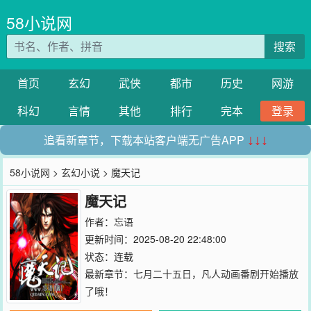
58小说网
搜索
首页
玄幻
武侠
都市
历史
网游
科幻
言情
其他
排行
完本
登录
追看新章节，下载本站客户端无广告APP
↓↓↓
58小说网
>
玄幻小说
> 魔天记
魔天记
作者：
忘语
更新时间：2025-08-20 22:48:00
状态：连载
最新章节：
七月二十五日，凡人动画番剧开始播放
了哦！