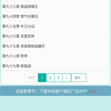
第九十三章 极品阴魂王
第九十四章 罡气与箓剑
第九十五章 牛刀小试
第九十六章 天慧灵体
第九十七章 赤焰珠和血髓丹
第九十八章 符甲
第九十九章 新挑战
1/17
1
2
3
»
追看新章节，下载本站客户端无广告APP
↓↓↓
本站所有收录的内容均来自互联网，如有侵权我们将尽快删除。
网站地图